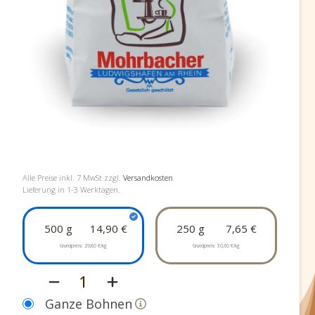
Alle Preise inkl.
7
MwSt zzgl.
Versandkosten
.
Lieferung in 1-3 Werktagen.
500 g
14,90 €
250 g
7,65 €
Grundpreis:
29,80 €/kg
Grundpreis:
30,60 €/kg
1
Ganze Bohnen