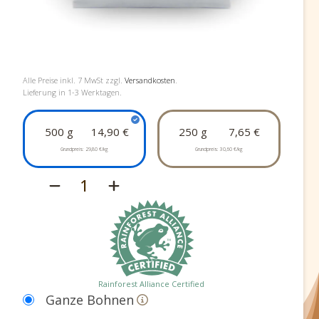
Alle Preise inkl.
7
MwSt zzgl.
Versandkosten
.
Lieferung in 1-3 Werktagen.
500 g
14,90 €
250 g
7,65 €
Grundpreis:
29,80 €/kg
Grundpreis:
30,60 €/kg
1
Rainforest Alliance Certified
Ganze Bohnen